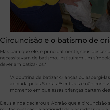
Circuncisão e o batismo de cr
Mas para que ele, e principalmente, seus descen
necessitavam de batismo. Instituíram um símbolo
deveriam batizá-los.*
“A doutrina de batizar crianças ou aspergi-la
apoiada pelas Santas Escrituras e não condiz
momento em que essas crianças partem deste
Deus ainda declarou a Abraão que a circuncisão se
muitas pessoas da antiguidade a acreditar que a c