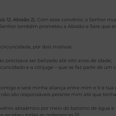
is 12
;
Abraão 2
). Com esse convênio, o Senhor mu
O Senhor também prometeu a Abraão e Sara que em
ircuncidada, por dois motivos:
o precisava ser batizado até oito anos de idade;
circuncidado e a cônjuge – que se faz parte de um 
contigo e será minha aliança entre mim e ti e tua
 não são responsáveis perante mim até que tenha
nvênio abraâmico por meio do batismo de água e f
 e recebeu todas as ordenanças [1].