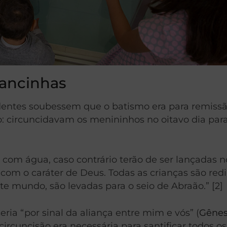
iancinhas
dentes soubessem que o batismo era para remissã
: circuncidavam os menininhos no oitavo dia par
s com água, caso contrário terão de ser lançadas n
 com o caráter de Deus. Todas as crianças são red
 mundo, são levadas para o seio de Abraão.” [2]
ria “por sinal da aliança entre mim e vós” (
Gênesi
ircuncisão era necessária para santificar todos o