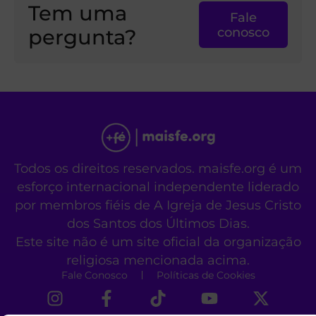
Tem uma
Fale
pergunta?
conosco
Todos os direitos reservados. maisfe.org é um
esforço internacional independente liderado
por membros fiéis de A Igreja de Jesus Cristo
dos Santos dos Últimos Dias.
Este site não é um site oficial da organização
religiosa mencionada acima.
Fale Conosco
Políticas de Cookies