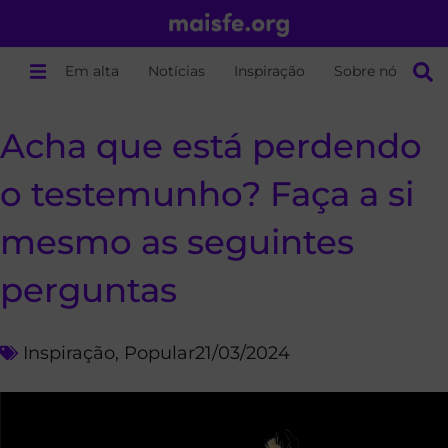
Em alta
Notícias
Inspiração
Sobre nós
Acha que está perdendo
o testemunho? Faça a si
mesmo as seguintes
perguntas
Inspiração
,
Popular
21/03/2024