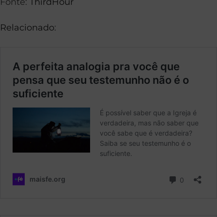
Fonte:
ThirdHour
Relacionado
: