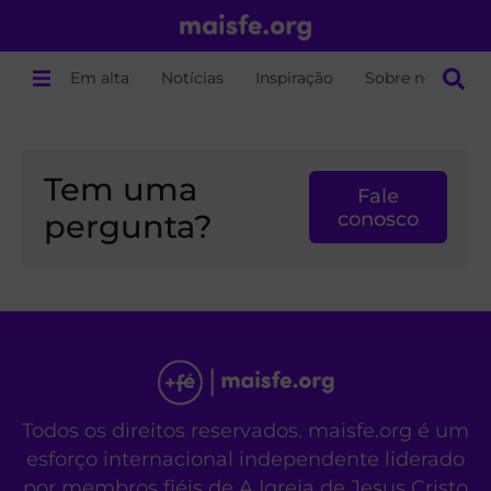
Em alta
Notícias
Inspiração
Sobre nós
Tem uma
Fale
pergunta?
conosco
Todos os direitos reservados. maisfe.org é um
esforço internacional independente liderado
por membros fiéis de A Igreja de Jesus Cristo