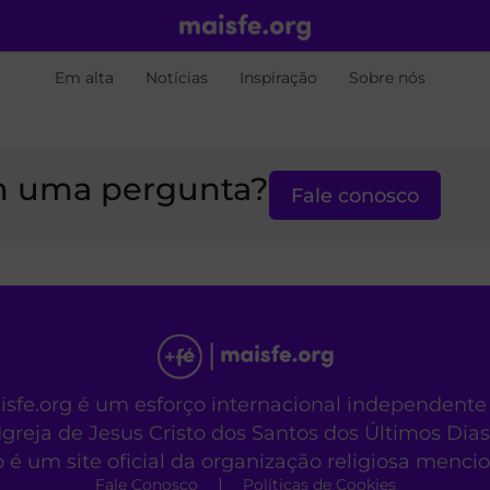
Em alta
Notícias
Inspiração
Sobre nós
 uma pergunta?
Fale conosco
aisfe.org é um esforço internacional independente
Igreja de Jesus Cristo dos Santos dos Últimos Dias
o é um site oficial da organização religiosa menc
Fale Conosco
Políticas de Cookies