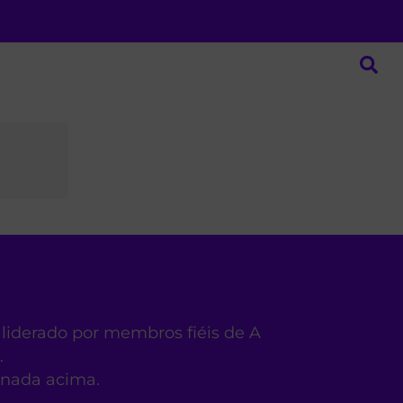
 liderado por membros fiéis de A
.
ionada acima.