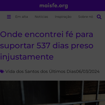
Em alta
Notícias
Inspiração
Sobre nós
Onde encontrei fé para
suportar 537 dias preso
injustamente
Vida dos Santos dos Últimos Dias
06/03/2024