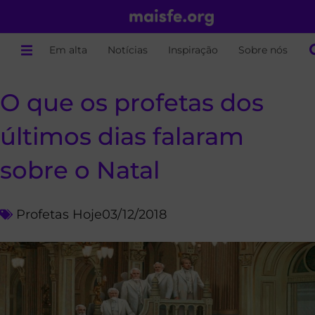
Em alta
Notícias
Inspiração
Sobre nós
O que os profetas dos
últimos dias falaram
sobre o Natal
Profetas Hoje
03/12/2018