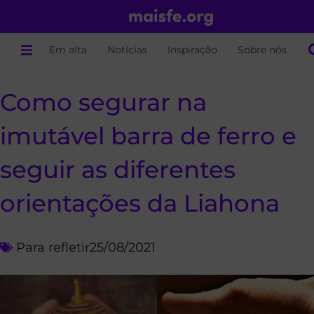
Em alta
Notícias
Inspiração
Sobre nós
Como segurar na
imutável barra de ferro e
seguir as diferentes
orientações da Liahona
Para refletir
25/08/2021