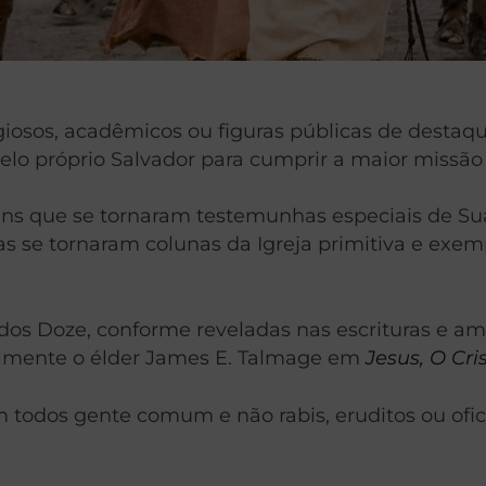
ligiosos, acadêmicos ou figuras públicas de dest
 próprio Salvador para cumprir a maior missão es
uns que se tornaram testemunhas especiais de S
s se tornaram colunas da Igreja primitiva e exem
 dos Doze, conforme reveladas nas escrituras e amp
ialmente o élder James E. Talmage em
Jesus, O Cri
odos gente comum e não rabis, eruditos ou oficia