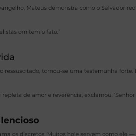
 Evangelho, Mateus demonstra como o Salvador re
listas omitem o fato.”
vida
o ressuscitado, tornou-se uma testemunha forte.
repleta de amor e reverência, exclamou: ‘Senhor
silencioso
 os discretos. Muitos hoje servem como ele — fi