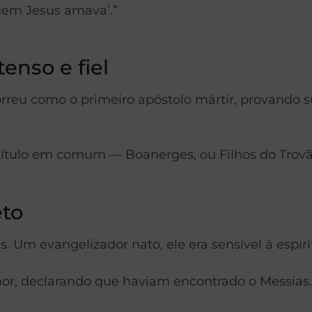
quem Jesus amava’.”
tenso e fiel
rreu como o primeiro apóstolo mártir, provando su
 título em comum — Boanerges, ou Filhos do Trovã
eto
. Um evangelizador nato, ele era sensível à espi
or, declarando que haviam encontrado o Messias.