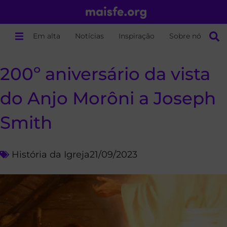
Em alta
Notícias
Inspiração
Sobre nós
200º aniversário da vista
do Anjo Morôni a Joseph
Smith
História da Igreja
21/09/2023