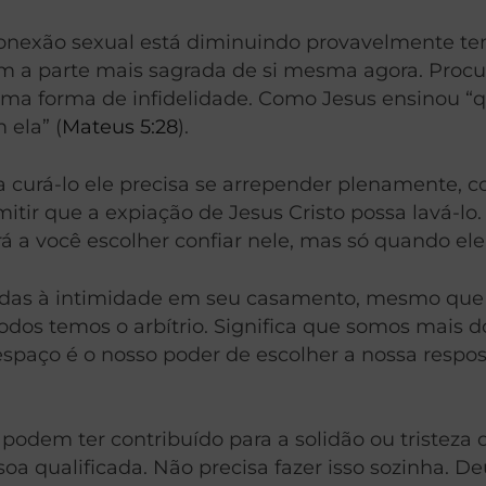
onexão sexual está diminuindo provavelmente tem
com a parte mais sagrada de si mesma agora. Proc
é uma forma de infidelidade. Como Jesus ensinou 
 ela” (
Mateus 5:28
).
 curá-lo ele precisa se arrepender plenamente, c
tir que a expiação de Jesus Cristo possa lavá-lo.
 a você escolher confiar nele, mas só quando ele
onadas à intimidade em seu casamento, mesmo que
todos temos o arbítrio. Significa que somos mais d
spaço é o nosso poder de escolher a nossa respos
podem ter contribuído para a solidão ou tristeza 
oa qualificada. Não precisa fazer isso sozinha. D