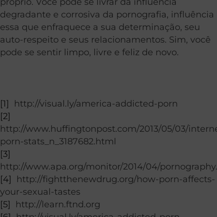
próprio. Você pode se livrar da influência
degradante e corrosiva da pornografia, influência
essa que enfraquece a sua determinação, seu
auto-respeito e seus relacionamentos. Sim, você
pode se sentir limpo, livre e feliz de novo.
[1]
http://visual.ly/america-addicted-porn
[2]
http://www.huffingtonpost.com/2013/05/03/intern
porn-stats_n_3187682.html
[3]
http://www.apa.org/monitor/2014/04/pornography
[4]
http://fightthenewdrug.org/how-porn-affects-
your-sexual-tastes
[5]
http://learn.ftnd.org
[6]
http://visual.ly/america-addicted-porn