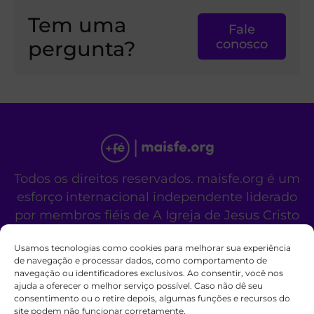
Tem uma
Fale
pergunta?
conosco
Todos os direitos reservados. maisfe.org é um
esforço internacional independente liderado
por membros fiéis de A Igreja de Jesus Cristo
dos Santos dos Últimos Dias.
Usamos tecnologias como cookies para melhorar sua experiência
Este site não é um site oficial da organização
de navegação e processar dados, como comportamento de
religiosa mencionada acima.
navegação ou identificadores exclusivos. Ao consentir, você nos
Fale Conosco
Políticas de Cookies
ajuda a oferecer o melhor serviço possível. Caso não dê seu
consentimento ou o retire depois, algumas funções e recursos do
site podem não funcionar corretamente.