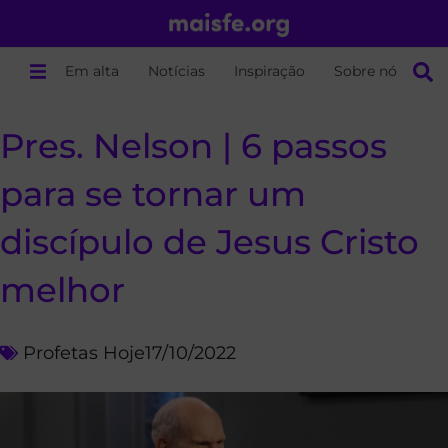
Em alta
Notícias
Inspiração
Sobre nós
Pres. Nelson | 6 passos
para se tornar um
discípulo de Jesus Cristo
melhor
Profetas Hoje
17/10/2022