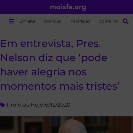
Em alta
Notícias
Inspiração
Sobre nós
Em entrevista, Pres.
Nelson diz que ‘pode
haver alegria nos
momentos mais tristes’
Profetas Hoje
16/12/2020