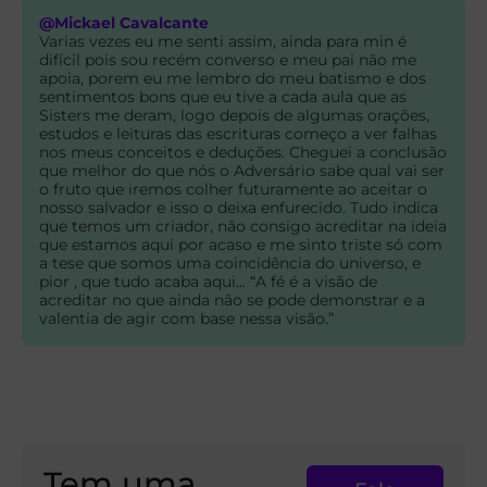
@Mickael Cavalcante
Varias vezes eu me senti assim, ainda para min é
difícil pois sou recém converso e meu pai não me
apoia, porem eu me lembro do meu batismo e dos
sentimentos bons que eu tive a cada aula que as
Sisters me deram, logo depois de algumas orações,
estudos e leituras das escrituras começo a ver falhas
nos meus conceitos e deduções. Cheguei a conclusão
que melhor do que nós o Adversário sabe qual vai ser
o fruto que iremos colher futuramente ao aceitar o
nosso salvador e isso o deixa enfurecido. Tudo indica
que temos um criador, não consigo acreditar na ideia
que estamos aqui por acaso e me sinto triste só com
a tese que somos uma coincidência do universo, e
pior , que tudo acaba aqui... “A fé é a visão de
acreditar no que ainda não se pode demonstrar e a
valentia de agir com base nessa visão.”
Tem uma