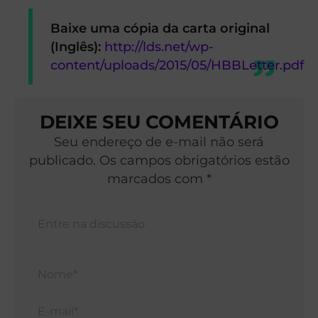
Baixe uma cópia da carta original
(Inglês):
http://lds.net/wp-
content/uploads/2015/05/HBBLetter.pdf
DEIXE SEU COMENTÁRIO
Seu endereço de e-mail não será
publicado. Os campos obrigatórios estão
marcados com *
Nom
E-
mail*