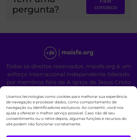
Fale
pergunta?
conosco
Todos os direitos reservados. maisfe.org é um
esforço internacional independente liderado
por membros fiéis de A Igreja de Jesus Cristo
dos Santos dos Últimos Dias.
Usamos tecnologias como cookies para melhorar sua experiência
Este site não é um site oficial da organização
de navegação e processar dados, como comportamento de
religiosa mencionada acima.
navegação ou identificadores exclusivos. Ao consentir, você nos
Fale Conosco
Políticas de Cookies
ajuda a oferecer o melhor serviço possível. Caso não dê seu
consentimento ou o retire depois, algumas funções e recursos do
site podem não funcionar corretamente.