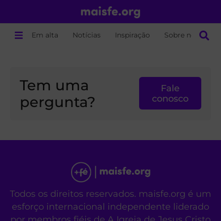
Em alta
Notícias
Inspiração
Sobre nós
Tem uma
Fale
pergunta?
conosco
Todos os direitos reservados. maisfe.org é um
esforço internacional independente liderado
por membros fiéis de A Igreja de Jesus Cristo