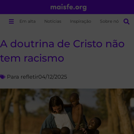
Em alta
Notícias
Inspiração
Sobre nós
A doutrina de Cristo não
tem racismo
Para refletir
04/12/2025