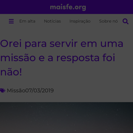
Em alta
Notícias
Inspiração
Sobre nós
Orei para servir em uma
missão e a resposta foi
não!
Missão
07/03/2019