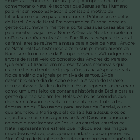
SENHOR ”. [conf. o Stromata (I.21)]. A importância de se
comemorar o Natal é recordar que Jesus se fez Humano
para vir ser nosso Salvador é por isso é motivo de
felicidade e motivo para comemorar. Práticas e símbolos
do Natal. Ceia de Natal Era costume na Europa, onde as
gente costumavam manter a porta das suas casas abertas
para receber viajantes a Noite. A Ceia de Natal. simboliza a
união e a confraternização as Famílias na véspera de Natal,
os familiares se reúnem à mesa para a ceia de Natal. Árvore
de Natal Relatos históricos dizem que primeira árvore de
Natal surgiu no norte da Europa no século XVI. origem da
árvore de Natal veio do conceito das Árvores do Paraíso.
Que eram utilizadas em representações medievais que
eram feitas na frente de Igrejas Cristãs na véspera de Natal.
No calendário da igreja primitiva de santos, 24 de
dezembro era o dia de Adão e Eva.,a Árvore do Paraíso
representava o Jardim do Éden. Essas representações eram
como um uma jeito de contar as histórias da Bíblia para as
gente que não sabiam ler. Bolas. As bolas coloridas que
decoram a árvore de Natal representam os frutos das
árvores. Anjos. São usados para lembrar de Gabriel, o anjo
que anunciou à Maria que ela daria à luz a Jesus e os os
anjos Foram os mensageiros de Javé Deus que anunciam
ao povo o nascimento de Jesus. As estrelas. estrelas de
Natal representam a estrela que indicou aos reis magos
onde Jesus estava, pois queriam adorá-lo e dar presentes.
Sino O sino de Natal é o símbolo que representa o anúncio