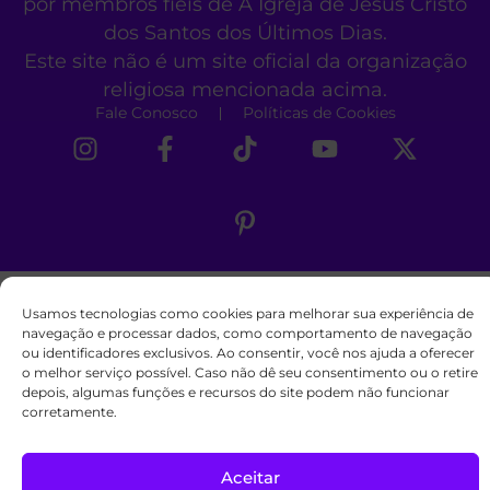
por membros fiéis de A Igreja de Jesus Cristo
dos Santos dos Últimos Dias.
Este site não é um site oficial da organização
religiosa mencionada acima.
Fale Conosco
Políticas de Cookies
Usamos tecnologias como cookies para melhorar sua experiência de
navegação e processar dados, como comportamento de navegação
ou identificadores exclusivos. Ao consentir, você nos ajuda a oferecer
o melhor serviço possível. Caso não dê seu consentimento ou o retire
depois, algumas funções e recursos do site podem não funcionar
corretamente.
Aceitar