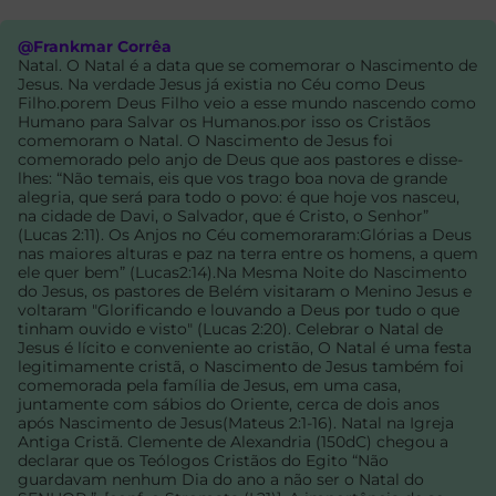
@Frankmar Corrêa
Natal. O Natal é a data que se comemorar o Nascimento de
Jesus. Na verdade Jesus já existia no Céu como Deus
Filho.porem Deus Filho veio a esse mundo nascendo como
Humano para Salvar os Humanos.por isso os Cristãos
comemoram o Natal. O Nascimento de Jesus foi
comemorado pelo anjo de Deus que aos pastores e disse-
lhes: “Não temais, eis que vos trago boa nova de grande
alegria, que será para todo o povo: é que hoje vos nasceu,
na cidade de Davi, o Salvador, que é Cristo, o Senhor”
(Lucas 2:11). Os Anjos no Céu comemoraram:Glórias a Deus
nas maiores alturas e paz na terra entre os homens, a quem
ele quer bem” (Lucas2:14).Na Mesma Noite do Nascimento
do Jesus, os pastores de Belém visitaram o Menino Jesus e
voltaram "Glorificando e louvando a Deus por tudo o que
tinham ouvido e visto" (Lucas 2:20). Celebrar o Natal de
Jesus é lícito e conveniente ao cristão, O Natal é uma festa
legitimamente cristã, o Nascimento de Jesus também foi
comemorada pela família de Jesus, em uma casa,
juntamente com sábios do Oriente, cerca de dois anos
após Nascimento de Jesus(Mateus 2:1-16). Natal na Igreja
Antiga Cristã. Clemente de Alexandria (150dC) chegou a
declarar que os Teólogos Cristãos do Egito “Não
guardavam nenhum Dia do ano a não ser o Natal do