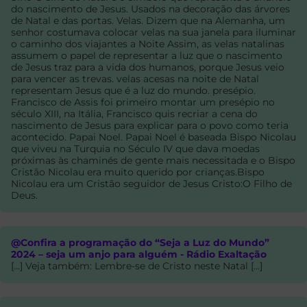
do nascimento de Jesus. Usados na decoração das árvores
de Natal e das portas. Velas. Dizem que na Alemanha, um
senhor costumava colocar velas na sua janela para iluminar
o caminho dos viajantes a Noite Assim, as velas natalinas
assumem o papel de representar a luz que o nascimento
de Jesus traz para a vida dos humanos, porque Jesus veio
para vencer as trevas. velas acesas na noite de Natal
representam Jesus que é a luz do mundo. presépio.
Francisco de Assis foi primeiro montar um presépio no
século XIII, na Itália, Francisco quis recriar a cena do
nascimento de Jesus para explicar para o povo como teria
acontecido. Papai Noel. Papai Noel é baseada Bispo Nicolau
que viveu na Turquia no Século IV que dava moedas
próximas às chaminés de gente mais necessitada e o Bispo
Cristão Nicolau era muito querido por crianças.Bispo
Nicolau era um Cristão seguidor de Jesus Cristo:O Filho de
Deus.
@Confira a programação do “Seja a Luz do Mundo”
2024 – seja um anjo para alguém - Rádio Exaltação
[…] Veja também: Lembre-se de Cristo neste Natal […]