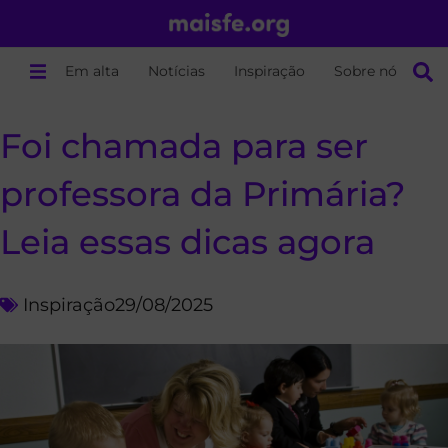
Em alta
Notícias
Inspiração
Sobre nós
Foi chamada para ser
professora da Primária?
Leia essas dicas agora
Inspiração
29/08/2025