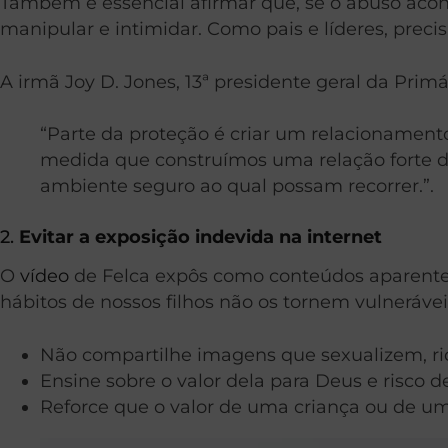
Também é essencial afirmar que, se o abuso acont
manipular e intimidar. Como pais e líderes, prec
A irmã Joy D. Jones, 13ª presidente geral da Primá
“Parte da proteção é criar um relacionamento 
medida que construímos uma relação forte d
ambiente seguro ao qual possam recorrer.”.
2.
Evitar a exposição indevida na internet
O
vídeo
de Felca expôs como conteúdos aparenteme
hábitos de nossos filhos não os tornem vulnerávei
Não compartilhe imagens que sexualizem, r
Ensine sobre o valor dela para Deus e risco 
Reforce que o valor de uma criança ou de um