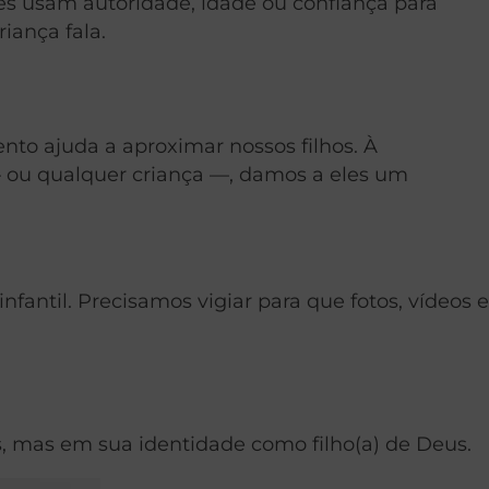
es usam autoridade, idade ou confiança para
iança fala.
ento ajuda a aproximar nossos filhos. À
— ou qualquer criança —, damos a eles um
antil. Precisamos vigiar para que fotos, vídeos e
, mas em sua identidade como filho(a) de Deus.