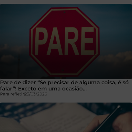
Pare de dizer “Se precisar de alguma coisa, é só
falar”! Exceto em uma ocasião…
Para refletir
23/03/2026