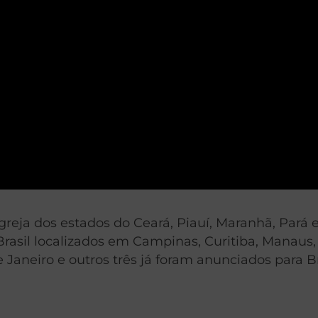
eja dos estados do Ceará, Piauí, Maranhã, Pará e
o Brasil localizados em Campinas, Curitiba, Manaus
Janeiro e outros três já foram anunciados para Br