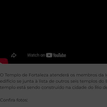
O Templo de Fortaleza atenderá os membros da Igr
edifício se junta à lista de outros seis templos d
templo está sendo construído na cidade do Rio de 
Confira fotos: