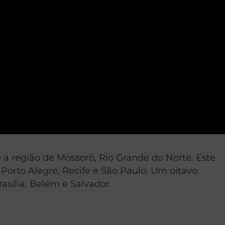
 a região de Mossoró, Rio Grande do Norte. Este
, Porto Alegre, Recife e São Paulo. Um oitavo
asília, Belém e Salvador.