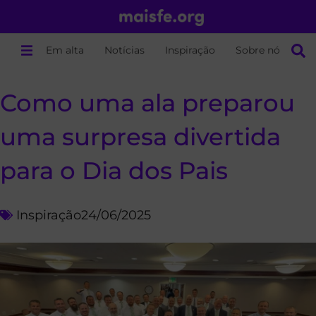
Em alta
Notícias
Inspiração
Sobre nós
Como uma ala preparou
uma surpresa divertida
para o Dia dos Pais
Inspiração
24/06/2025