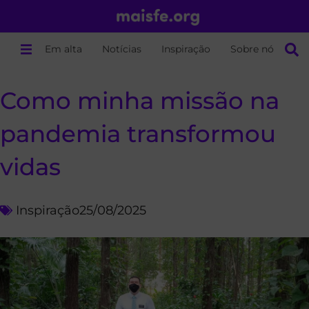
Em alta
Notícias
Inspiração
Sobre nós
Como minha missão na
pandemia transformou
vidas
Inspiração
25/08/2025