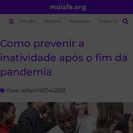
Em alta
Notícias
Inspiração
Sobre nós
Como prevenir a
inatividade após o fim da
pandemia
Para refletir
16/04/2021