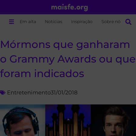
Em alta
Notícias
Inspiração
Sobre nós
Mórmons que ganharam
o Grammy Awards ou que
foram indicados
Entretenimento
31/01/2018