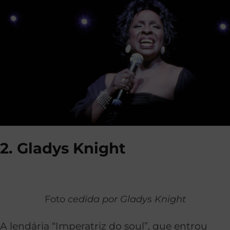
2. Gladys Knight
Foto
cedida por Gladys Knight
A lendária “Imperatriz do soul”, que entrou