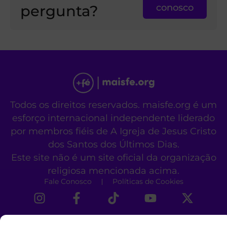
pergunta?
conosco
Todos os direitos reservados. maisfe.org é um
esforço internacional independente liderado
por membros fiéis de A Igreja de Jesus Cristo
dos Santos dos Últimos Dias.
Este site não é um site oficial da organização
religiosa mencionada acima.
Fale Conosco
Políticas de Cookies