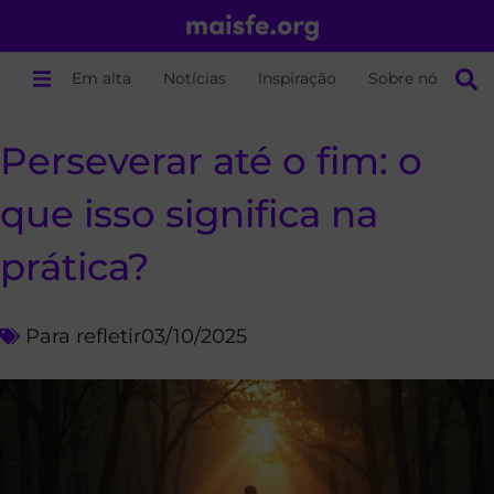
Em alta
Notícias
Inspiração
Sobre nós
Perseverar até o fim: o
que isso significa na
prática?
Para refletir
03/10/2025