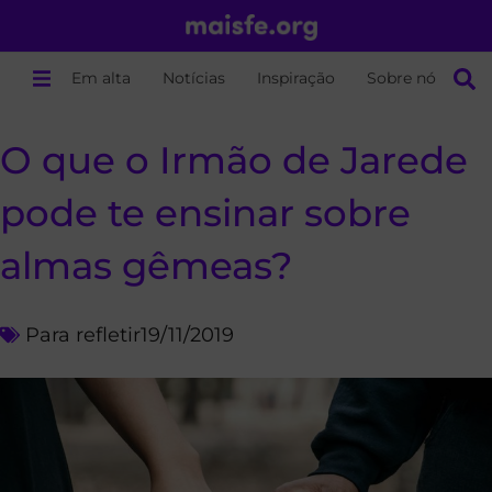
Em alta
Notícias
Inspiração
Sobre nós
O que o Irmão de Jarede
pode te ensinar sobre
almas gêmeas?
Para refletir
19/11/2019