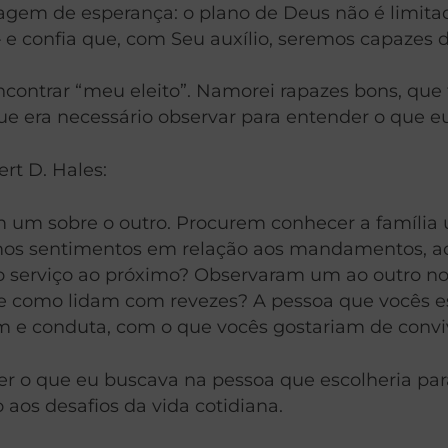
m de esperança: o plano de Deus não é limitado 
e confia que, com Seu auxílio, seremos capazes d
encontrar “meu eleito”. Namorei rapazes bons, 
e era necessário observar para entender o que e
rt D. Hales:
um sobre o outro. Procurem conhecer a família u
s sentimentos em relação aos mandamentos, ao S
e ao serviço ao próximo? Observaram um ao outro
a e como lidam com revezes? A pessoa que vocês 
em e conduta, com o que vocês gostariam de conv
 o que eu buscava na pessoa que escolheria para
os desafios da vida cotidiana.