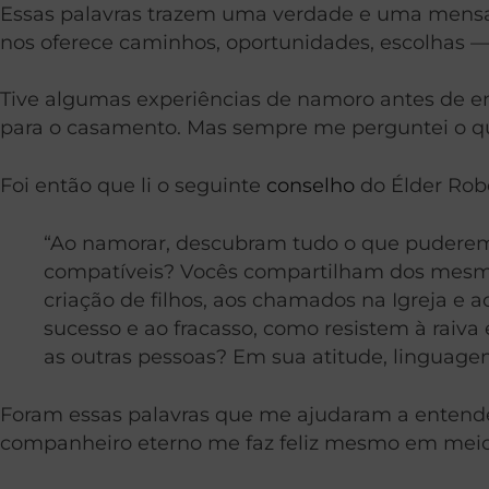
Essas palavras trazem uma verdade e uma mensage
nos oferece caminhos, oportunidades, escolhas — 
Tive algumas experiências de namoro antes de 
para o casamento. Mas sempre me perguntei o qu
Foi então que li o seguinte
conselho
do Élder Robe
“Ao namorar, descubram tudo o que puderem 
compatíveis? Vocês compartilham dos mesmo
criação de filhos, aos chamados na Igreja 
sucesso e ao fracasso, como resistem à raiv
as outras pessoas? Em sua atitude, linguag
Foram essas palavras que me ajudaram a entender
companheiro eterno me faz feliz mesmo em meio a