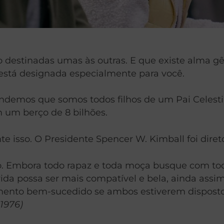
 destinadas umas às outras. E que existe alma gê
está designada especialmente para você.
ndemos que somos todos filhos de um Pai Celestial
 um berço de 8 bilhões.
e isso. O Presidente Spencer W. Kimball foi diret
. Embora todo rapaz e toda moça busque com toda
a possa ser mais compatível e bela, ainda assi
ento bem-sucedido se ambos estiverem dispostos
1976)