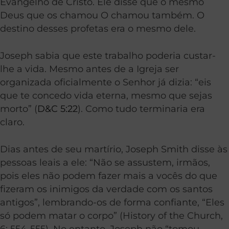
Evangelho de Cristo. Ele disse que o mesmo
Deus que os chamou O chamou também. O
destino desses profetas era o mesmo dele.
Joseph sabia que este trabalho poderia custar-
lhe a vida. Mesmo antes de a Igreja ser
organizada oficialmente o Senhor já dizia: “eis
que te concedo vida eterna, mesmo que sejas
morto” (
D&C 5:22
). Como tudo terminaria era
claro.
Dias antes de seu martírio, Joseph Smith disse às
pessoas leais a ele: “Não se assustem, irmãos,
pois eles não podem fazer mais a vocês do que
fizeram os inimigos da verdade com os santos
antigos”, lembrando-os de forma confiante, “Eles
só podem matar o corpo” (History of the Church,
6: 554-555). No entanto, Joseph não “tomou