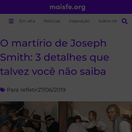
Em alta
Notícias
Inspiração
Sobre nós
O martírio de Joseph
Smith: 3 detalhes que
talvez você não saiba
Para refletir
27/06/2019