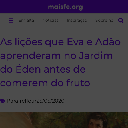
Em alta
Notícias
Inspiração
Sobre nós
As lições que Eva e Adão
aprenderam no Jardim
do Éden antes de
comerem do fruto
Para refletir
25/05/2020