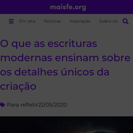
Em alta
Notícias
Inspiração
Sobre nós
O que as escrituras
modernas ensinam sobre
os detalhes únicos da
criação
Para refletir
22/05/2020