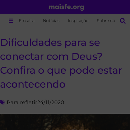
Em alta
Notícias
Inspiração
Sobre nós
Dificuldades para se
conectar com Deus?
Confira o que pode estar
acontecendo
Para refletir
24/11/2020