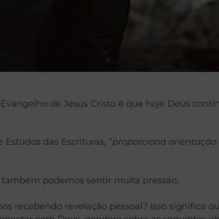
vangelho de Jesus Cristo é que hoje Deus continu
e Estudos das Escrituras,
“proporciona orientação 
o, também podemos sentir muita pressão.
s recebendo revelação pessoal? Isso significa qu
onectar com Deus, pondere sobre as seguintes ide