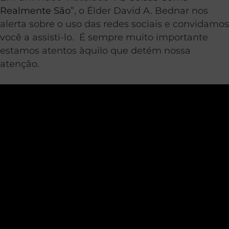
Realmente São
”, o Élder David A. Bednar nos
alerta sobre o uso das redes sociais e convidamos
você a assisti-lo. É sempre muito importante
estamos atentos àquilo que detém nossa
atenção.