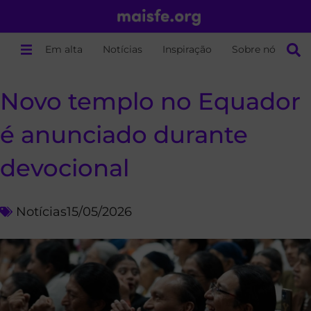
Em alta
Notícias
Inspiração
Sobre nós
Novo templo no Equador
é anunciado durante
devocional
Notícias
15/05/2026