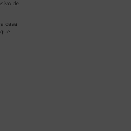
nsivo de
ra casa
 que