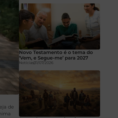
Novo Testamento é o tema do
‘Vem, e Segue-me’ para 2027
Notícias
31/07/2026
eja de
ínima