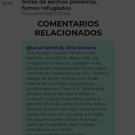
Antes de sermos pioneiros,
 elas
fomos refugiados
Para refletir
28/07/2026
COMENTARIOS
RELACIONADOS
s
@Lucas Gentil da Silva Santana
Olá, eu sou o Lucas Gentil e meu
batismo será dia 30 deste mês. Os
missionários Alencar, Isaacson e de
Jesús estão me ajudando muito nesta
caminhada linda rumo ao Céu. Tenho o
desejo de servir missão com toda
minha alma e creio que já estou
confirmado por Deus a ir. Tenho dois
amigos que já serviam missão e
contam muitas maravilhas sobre o
período. É lindo e emocionante. Estou
ansioso e muito feliz por meu batismo
e pelo dia que irei começar a missão.
Se alguém quiser contar-me mais
sobre as maravilhas das missões,
mande-me um email:
lucasgentil21@hotmail.com