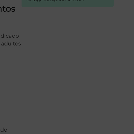
ntos
edicado
 adultos
nde