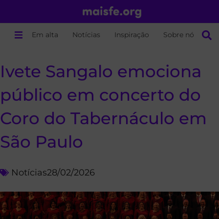
Em alta
Notícias
Inspiração
Sobre nós
Ivete Sangalo emociona
público em concerto do
Coro do Tabernáculo em
São Paulo
Notícias
28/02/2026