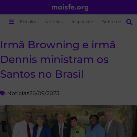
Em alta
Notícias
Inspiração
Sobre nós
Irmã Browning e irmã
Dennis ministram os
Santos no Brasil
Notícias
26/09/2023