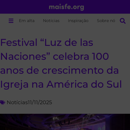
Em alta
Notícias
Inspiração
Sobre nós
Festival “Luz de las
Naciones” celebra 100
anos de crescimento da
Igreja na América do Sul
Notícias
11/11/2025