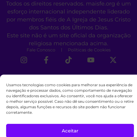
Todos os direitos reservados. maisfe.org é um
esforço internacional independente liderado
por membros fiéis de A Igreja de Jesus Cristo
dos Santos dos Últimos Dias.
Este site não é um site oficial da organização
religiosa mencionada acima.
Fale Conosco
Políticas de Cookies
Usamos tecnologias como cookies para melhorar sua experiência de
navegação e processar dados, como comportamento de navegação
ou identificadores exclusivos. Ao consentir, você nos ajuda a oferecer
o melhor serviço possível. Caso não dê seu consentimento ou o retire
depois, algumas funções e recursos do site podem não funcionar
corretamente.
Aceitar