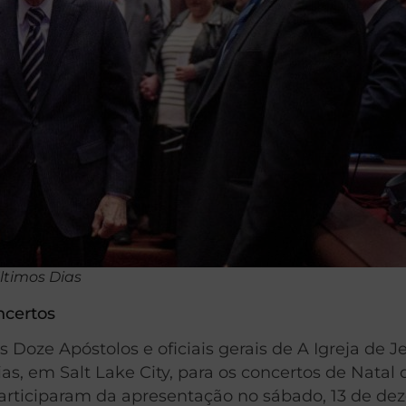
ltimos Dias
ncertos
oze Apóstolos e oficiais gerais de A Igreja de J
as, em Salt Lake City, para os concertos de Natal
 participaram da apresentação no sábado, 13 de d