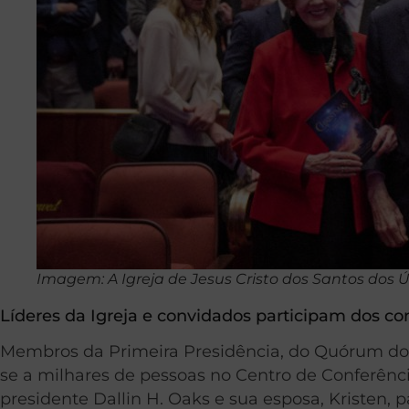
Imagem: A Igreja de Jesus Cristo dos Santos dos Ú
Líderes da Igreja e convidados participam dos co
Membros da Primeira Presidência, do Quórum dos D
se a milhares de pessoas no Centro de Conferênci
presidente Dallin H. Oaks e sua esposa, Kristen,