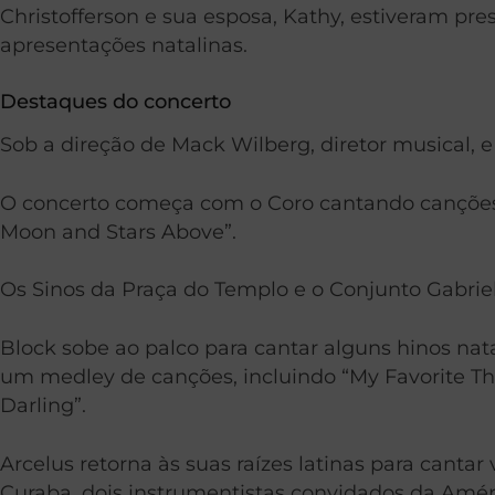
Christofferson e sua esposa, Kathy, estiveram pr
apresentações natalinas.
Destaques do concerto
Sob a direção de Mack Wilberg, diretor musical, e 
O concerto começa com o Coro cantando canções de
Moon and Stars Above”.
Os Sinos da Praça do Templo e o Conjunto Gabri
Block sobe ao palco para cantar alguns hinos natal
um medley de canções, incluindo “My Favorite Thi
Darling”.
Arcelus retorna às suas raízes latinas para canta
Curaba, dois instrumentistas convidados da Améri