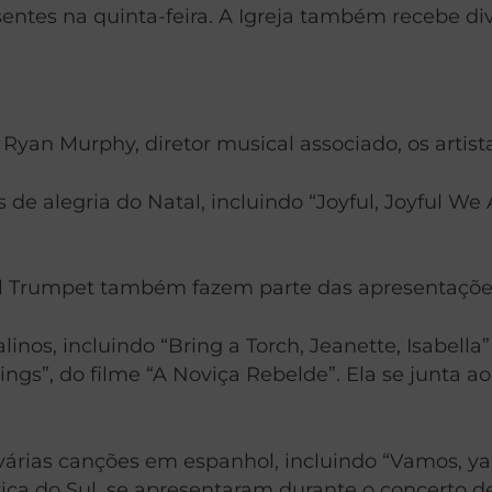
esentes na quinta-feira. A Igreja também recebe 
Ryan Murphy, diretor musical associado, os artista
 alegria do Natal, incluindo “Joyful, Joyful We A
el Trumpet também fazem parte das apresentaçõe
inos, incluindo “Bring a Torch, Jeanette, Isabella
ngs”, do filme “A Noviça Rebelde”. Ela se junta a
r várias canções em espanhol, incluindo “Vamos, ya
ca do Sul, se apresentaram durante o concerto de