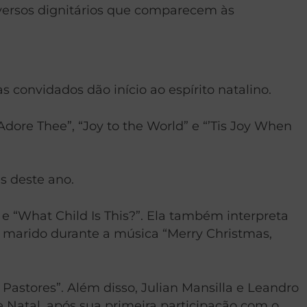
diversos dignitários que comparecem às
s convidados dão início ao espírito natalino.
dore Thee”, “Joy to the World” e “’Tis Joy When
s deste ano.
” e “What Child Is This?”. Ela também interpreta
o marido durante a música “Merry Christmas,
 Pastores”. Além disso, Julian Mansilla e Leandro
 Natal, após sua primeira participação com o