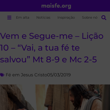
Em alta
Notícias
Inspiração
Sobre nós
Vem e Segue-me – Lição
10 – “Vai, a tua fé te
salvou” Mt 8-9 e Mc 2-5
Fé em Jesus Cristo
05/03/2019