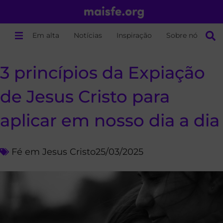
Em alta
Notícias
Inspiração
Sobre nós
3 princípios da Expiação
de Jesus Cristo para
aplicar em nosso dia a dia
Fé em Jesus Cristo
25/03/2025