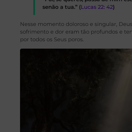
senão a tua.” (
Lucas 22: 42
)
Nesse momento doloroso e singular, Deus 
sofrimento e dor eram tão profundos e te
por todos os Seus poros.