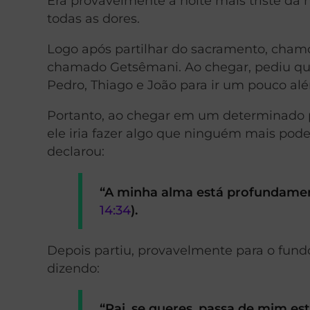
Era provavelmente a noite mais triste da h
todas as dores.
Logo a
pós partilhar do sacramento, chamo
chamado Getsêmani. Ao chegar, pediu qu
Pedro, Thiago e João para ir um pouco al
Portanto, ao chegar em um determinado p
ele iria fazer algo que ninguém mais pode
declarou:
“A minha alma está profundamente t
14:34
).
Depois partiu, provavelmente para o fund
dizendo:
“Pai, se queres, passa de mim es