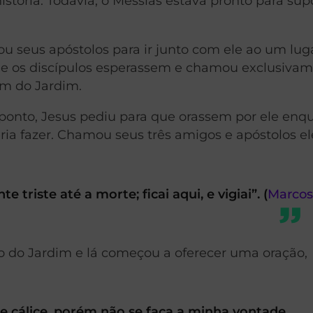
istória. Todavia, o Messias estava pronto para sup
u seus apóstolos para ir junto com ele ao um lug
e os discípulos esperassem e chamou exclusiva
ém do Jardim.
onto, Jesus pediu para que orassem por ele enq
ria fazer. Chamou seus três amigos e apóstolos el
riste até a morte; ficai aqui, e vigiai”. (
Marco
o do Jardim e lá começou a oferecer uma oração,
te cálice, porém não se faça a minha vontade,