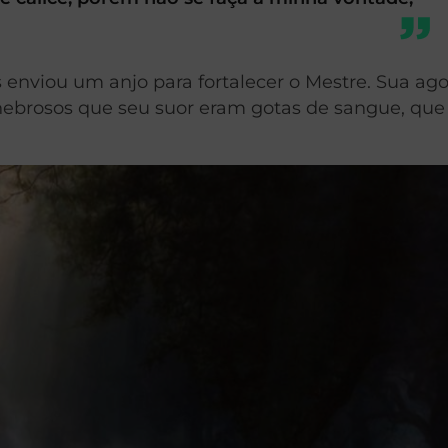
enviou um anjo para fortalecer o Mestre. Sua ago
nebrosos que seu suor eram gotas de sangue, que