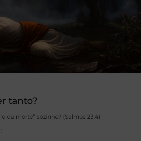
er tanto?
le da morte” sozinho? (Salmos 23:4).
: