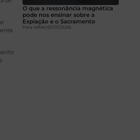
ortar
O que a ressonância magnética
pode nos ensinar sobre a
Expiação e o Sacramento
ar
Para refletir
31/07/2026
mente
uanto
e
s