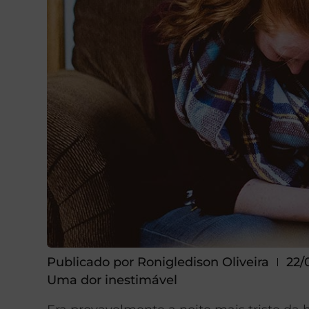
Publicado por
Ronigledison Oliveira
22/
Uma dor inestimável