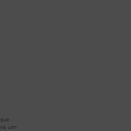
 que
terá um