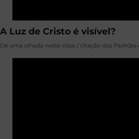
A Luz de Cristo é visível?
Dê uma olhada neste clipe / citação dos Padrões