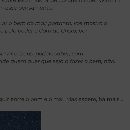
sobre isso mais tarde). O que o Élder Wirthlin
iam esse pensamento:
guir o bem do mal; portanto, vos mostro o
o pelo poder e dom de Cristo; por
ervir a Deus, podeis saber, com
uade quem quer que seja a fazer o bem; não,
nguir entre o bem e o mal. Mas espere, há mais…