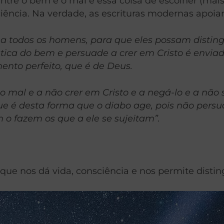
ntre o bem e o mal é essa coisa de escolher (mais 
ciência. Na verdade, as escrituras modernas apo
do a todos os homens, para que eles possam distin
tica do bem e persuade a crer em Cristo é enviad
nto perfeito, que é de Deus.
mal e a não crer em Cristo e a negá-lo e a não s
ue é desta forma que o diabo age, pois não pers
o fazem os que a ele se sujeitam”.
 que nos dá vida, consciência e nos permite disti