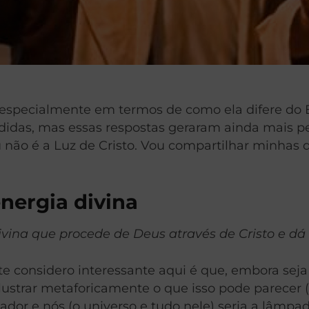
especialmente em termos de como ela difere do Es
das, mas essas respostas geraram ainda mais per
 não é a Luz de Cristo. Vou compartilhar minhas d
nergia divina
ivina que procede de Deus através de Cristo e dá v
te considero interessante aqui é que, embora sej
ilustrar metaforicamente o que isso pode parecer (
or e nós (o universo e tudo nele) seria a lâmpada.