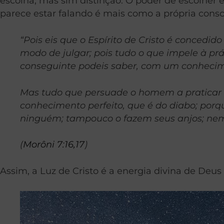
escolha, mas sim distinção. O poder de escolher e
parece estar falando é mais como a própria cons
“Pois eis que o Espírito de Cristo é concedi
modo de julgar; pois tudo o que impele à prá
conseguinte podeis saber, com um conhecime
Mas tudo que persuade o homem a praticar o 
conhecimento perfeito, que é do diabo; porq
ninguém; tampouco o fazem seus anjos; nem 
(
Morôni 7:16,17
)
Assim, a Luz de Cristo é a energia divina de Deus