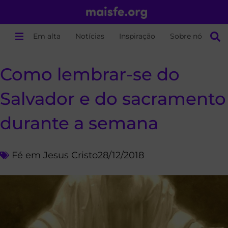
Em alta
Notícias
Inspiração
Sobre nós
Como lembrar-se do
Salvador e do sacramento
durante a semana
Fé em Jesus Cristo
28/12/2018