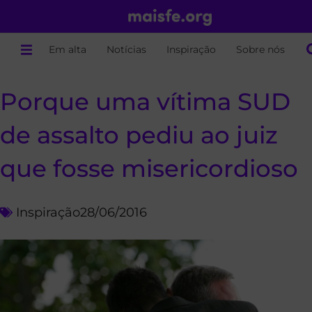
Em alta
Notícias
Inspiração
Sobre nós
Porque uma vítima SUD
de assalto pediu ao juiz
que fosse misericordioso
Inspiração
28/06/2016