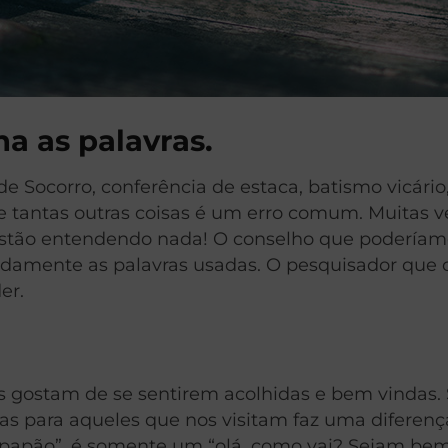
na as palavras.
 Socorro, conferência de estaca, batismo vicário,
e tantas outras coisas é um erro comum. Muitas 
estão entendendo nada! O conselho que poderíamo
pidamente as palavras usadas. O pesquisador que 
er.
s gostam de se sentirem acolhidas e bem vindas.
s para aqueles que nos visitam faz uma diferenç
papão”, é somente um “olá, como vai? Sejam bem-v