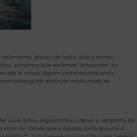
 selamento, placas de latão, alas e ramos,
vezes, achamos que estamos “arrasando” no
s dar é: notou algum visitante enquanto
ouve conseguirá absorver muito mais se
 Se você notou alguém novo, deixe a vergonha de
a enorme. Deixe que a pessoa sinta que ela é
indo(a)” . Coloque-se no lugar da outra pessoa: